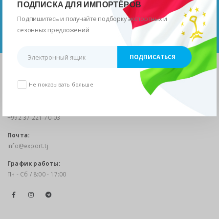
ПОДПИСКА ДЛЯ ИМПОРТЁРОВ
Республики Таджикистан
Подпишитесь и получайте подборку экспортных и
сезонных предложений
ПЕРЕЙТИ
Адрес:
Не показывать больше
г.Душанбе, ул.М.Турсунзода 23
Телефон:
+992 37 221-70-03
Почта:
info@export.tj
График работы:
Пн - Сб / 8:00 - 17:00