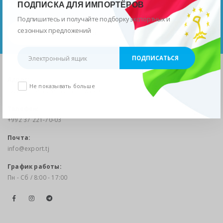
ПОДПИСКА ДЛЯ ИМПОРТЁРОВ
Республики Таджикистан
Подпишитесь и получайте подборку экспортных и
сезонных предложений
ПЕРЕЙТИ
Адрес:
Не показывать больше
г.Душанбе, ул.М.Турсунзода 23
Телефон:
+992 37 221-70-03
Почта:
info@export.tj
График работы:
Пн - Сб / 8:00 - 17:00