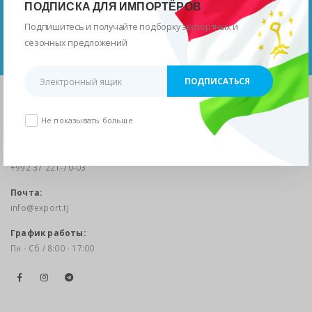
ПОДПИСКА ДЛЯ ИМПОРТЁРОВ
Республики Таджикистан
Подпишитесь и получайте подборку экспортных и
сезонных предложений
ПЕРЕЙТИ
Адрес:
Не показывать больше
г.Душанбе, ул.М.Турсунзода 23
Телефон:
+992 37 221-70-03
Почта:
info@export.tj
График работы:
Пн - Сб / 8:00 - 17:00