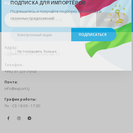
ПОДПИСКА ДЛЯ ИМПОРТЁРОВ
Республики Таджикистан
Подпишитесь и получайте подборку экспортных и
сезонных предложений
ПЕРЕЙТИ
Адрес:
Не показывать больше
г.Душанбе, ул.М.Турсунзода 23
Телефон:
+992 37 221-70-03
Почта:
info@export.tj
График работы:
Пн - Сб / 8:00 - 17:00