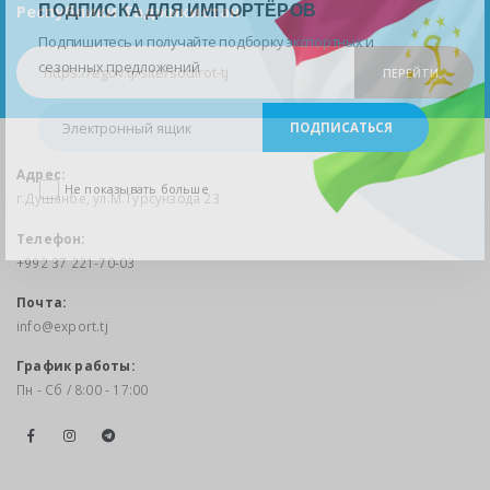
ПОДПИСКА ДЛЯ ИМПОРТЁРОВ
Республики Таджикистан
Подпишитесь и получайте подборку экспортных и
сезонных предложений
ПЕРЕЙТИ
Адрес:
Не показывать больше
г.Душанбе, ул.М.Турсунзода 23
Телефон:
+992 37 221-70-03
Почта:
info@export.tj
График работы:
Пн - Сб / 8:00 - 17:00