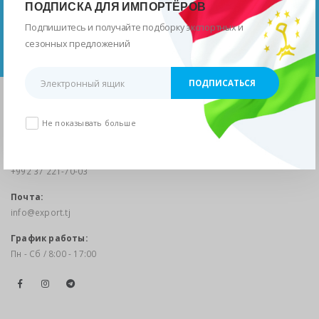
ПОДПИСКА ДЛЯ ИМПОРТЁРОВ
Республики Таджикистан
Подпишитесь и получайте подборку экспортных и
сезонных предложений
ПЕРЕЙТИ
Адрес:
Не показывать больше
г.Душанбе, ул.М.Турсунзода 23
Телефон:
+992 37 221-70-03
Почта:
info@export.tj
График работы:
Пн - Сб / 8:00 - 17:00