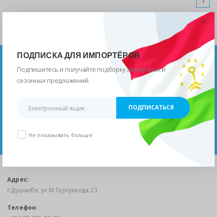
1
ПОДПИСКА ДЛЯ ИМПОРТЁРОВ
Подпишитесь и получайте подборку экспортных и
сезонных предложений
Пресс-центр, мероприятия, документы на загрузку
Агентства по экспорту при Правительстве
Республики Таджикистан
ПЕРЕЙТИ
Не показывать больше
Адрес:
г.Душанбе, ул.М.Турсунзода 23
Телефон: