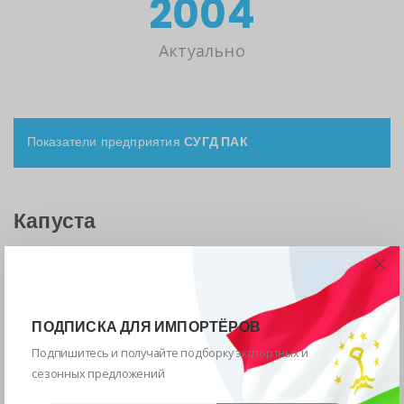
2025год
Актуально
Показатели предприятия
СУГД ПАК
Капуста
1198
Объём
ПОДПИСКА ДЛЯ ИМПОРТЁРОВ
858
Подпишитесь и получайте подборку экспортных и
сезонных предложений
Реализовано