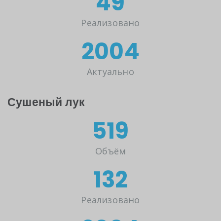
50т
Реализовано
2025год
Актуально
Сушеный лук
524т
Объём
134т
Реализовано