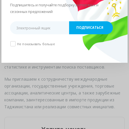
Подпишитесь и получайте подборку экспортных и
компаний расширить своё присутствие в Центральной
сезонных предложений
Азии, получить доступ к проверенным производителям и
участвовать в развитии международной торговли.
Мы стремимся к созданию устойчивых деловых связей,
основанных на доверии, взаимной поддержке и уважении
Не показывать больше
к интересам партнёров. Взаимодействие с нами
предоставляет прямой доступ к экспортной
инфраструктуре страны, отраслевой информации,
статистике и инструментам поиска поставщиков.
Мы приглашаем к сотрудничеству международные
организации, государственные учреждения, торговые
ассоциации, аналитические центры, а также зарубежные
компании, заинтересованные в импорте продукции из
Таджикистана или реализации совместных инициатив.